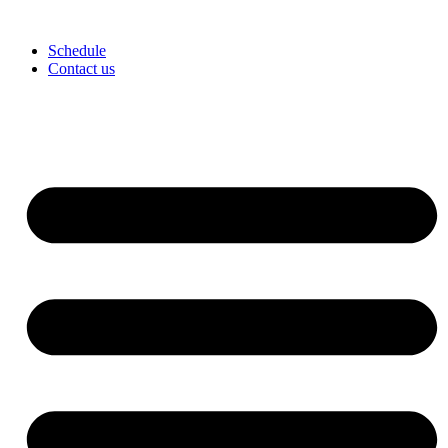
콘
텐
Schedule
츠
Contact us
로
건
너
뛰
기